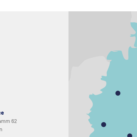
ce
amm 62
in