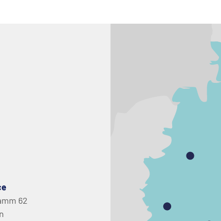
ce
amm 62
in