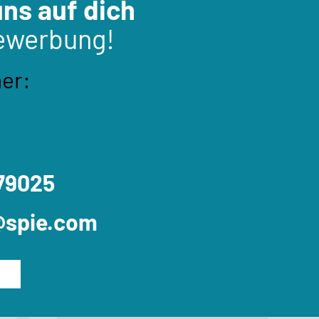
uns auf dich
ewerbung!
er:
279025
@spie.com