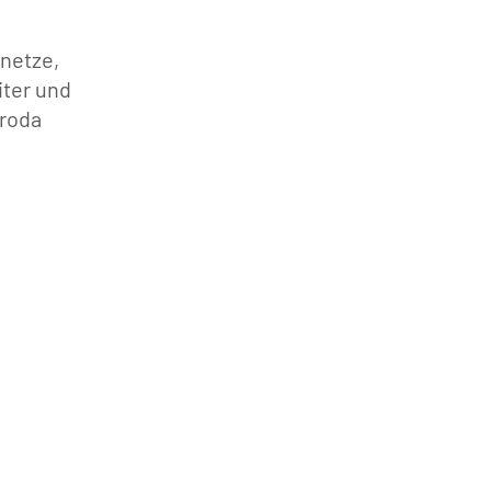
netze,
iter und
nroda