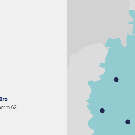
üro
amm 62
in