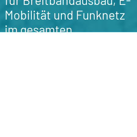
Mobilität und Funknetz
im gesamten
Bundesgebiet.
Spezialisten für
Telekommunikations- und
Energienetze
Wir bieten unseren Kunden von der
Planung und Projektierung über die
bauliche Umsetzung und