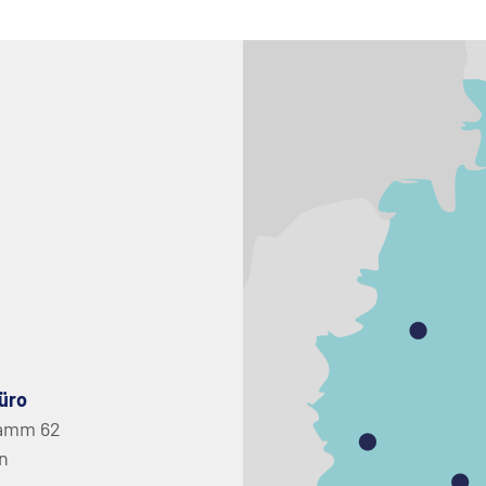
üro
amm 62
in