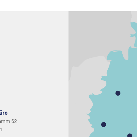
üro
amm 62
in